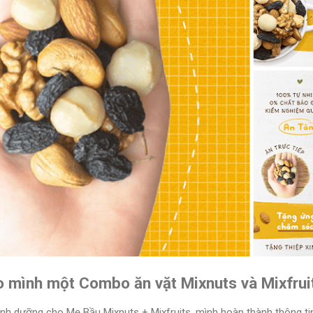
o mình một Combo ăn vặt Mixnuts và Mixfrui
h dưỡng cho Mẹ Bầu Mixnuts + Mixfruits, mình hoàn thành thông tin 