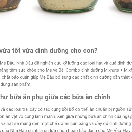
 vừa tốt vừa dinh dưỡng cho con?
 Mẹ Bầu, Nhà Đậu đã nghiên cứu kỹ lưỡng các loại hạt và quả dinh d
âng tầm sức khỏe cho Mẹ và Bé. Combo dinh dưỡng Mixnuts + Mixfr
ng chất bảo quản giúp Mẹ Bầu bổ sung các chất dinh dưỡng cần thiết 
ử dụng sản phẩm.
hư bữa ăn phụ giữa các bữa ăn chính
 và các loại trái cây có tác dụng bồi bổ cơ thể lẫn chuẩn bị nguồn s
n ăn vặt vô cùng lành mạnh. Xen giữa những bữa ăn chính của ngày,
 và hạt sẽ mang đến một chế độ ăn cân bằng và đầy đủ dinh dưỡng.
s của Nhà Đậu chính là sự lựa chọn hoàn hảo dành cho Mẹ Bầu. Đây