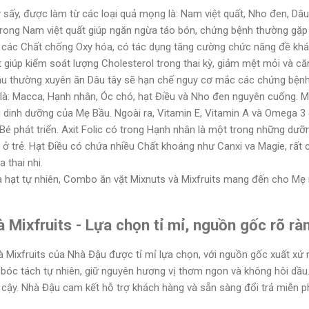
ây sấy, được làm từ các loại quả mọng là: Nam việt quất, Nho đen, Dâu 
trong Nam việt quất giúp ngăn ngừa táo bón, chứng bệnh thường gặp
các Chất chống Oxy hóa, có tác dụng tăng cường chức năng đề kháng
giúp kiểm soát lượng Cholesterol trong thai kỳ, giảm mệt mỏi và că
ầu thường xuyên ăn Dâu tây sẽ hạn chế nguy cơ mắc các chứng bệnh
là: Macca, Hạnh nhân, Óc chó, hạt Điều và Nho đen nguyên cuống. Mac
u dinh dưỡng của Mẹ Bầu. Ngoài ra, Vitamin E, Vitamin A và Omega 
Bé phát triển. Axit Folic có trong Hạnh nhân là một trong những dưỡ
 ở trẻ. Hạt Điều có chứa nhiều Chất khoáng như Canxi va Magie, rất c
 thai nhi.
à hạt tự nhiên, Combo ăn vặt Mixnuts và Mixfruits mang đến cho Mẹ 
Mixfruits - Lựa chọn tỉ mỉ, nguồn gốc rõ r
 Mixfruits của Nhà Đậu được tỉ mỉ lựa chọn, với nguồn gốc xuất xứ
bóc tách tự nhiên, giữ nguyên hương vị thơm ngon và không hôi dầu.
 cậy. Nhà Đậu cam kết hỗ trợ khách hàng và sẵn sàng đổi trả miễn p