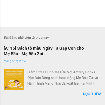
Bài đăng phổ biến từ blog này
[A116] Sách tô màu Ngày Ta Gặp Con cho
Mẹ Bầu - Mẹ Bầu Zui
tháng 6 20, 2024
Giảm Stress Cho Mẹ Bầu Với Activity Books
Độc Đáo Dòng sách hoạt động Mẹ Bầu Zui và
Hành Trình Mang Thai đã xuất hiện tại Việt Nam
với mục tiêu giúp các bà bầu giảm căng thẳng
ĐỌC THÊM
hiệu quả. Chúng là những tác phẩm duy nhất
dành riêng cho các mẹ bầu tại đây. Quên đi