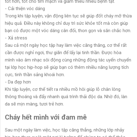
tốt hơn, tốt cho tim mạch và giảm thiểu nhiều bệnh tật.
- Cải thiện vóc dáng
Trong khi tập luyện, vận động liên tục sẽ giúp đốt cháy mỡ thừa
hiệu quả. Điều này không chỉ duy trì sức khỏe tốt mà còn giúp
bạn có được một vóc dáng cân đối, thon gọn và săn chắc hơn.
- Xả stress
Sau cả một ngày học tập hay làm việc căng thăng, cơ thể rất
cần được nghỉ ngơi, thư giãn để lấy lại tinh thần. Được hòa
mình vào âm nhạc sôi động cùng những động tác uyển chuyển
tại lớp học hip-hop sẽ giúp bạn có thêm nhiều năng lượng tích
cực, tinh thần sảng khoái hơn.
- Da đẹp hơn
Khi tập luyện, cơ thể tiết ra nhiều mồ hôi giúp lỗ chân lông
thông thoáng và đẩy nhanh quá trình thải độc da. Nhờ đó, làn
da sẽ mịn màng, tươi trẻ hơn.
Cháy hết mình với đam mê
Sau một ngày làm việc, học tập căng thẳng, những lớp nhảy