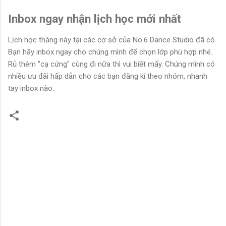
Inbox ngay nhận lịch học mới nhất
Lịch học tháng này tại các cơ sở của No.6 Dance Studio đã có.
Bạn hãy inbox ngay cho chúng mình để chọn lớp phù hợp nhé.
Rủ thêm "cạ cứng" cùng đi nữa thì vui biết mấy. Chúng mình có
nhiều ưu đãi hấp dẫn cho các bạn đăng kí theo nhóm, nhanh
tay inbox nào.
N
h
ậ
n
x
é
t