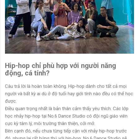
Hip-hop chỉ phù hợp với người năng
động, cá tính?
Câu trả lời là hoàn toàn không. Hip-hop dành cho tất cả mọi
người và bất kỳ ai dù ở độ tuổi hay giới tính nào đều có thể học
được.
Điều quan trọng nhất là bản thân cảm thấy yêu thích. Các lớp
học nhảy hip-hop tại No.6 Dance Studio có đội ngũ giáo viên
cực kỳ tâm lý, môi trường thân thiện, cởi mở.
Bên cạnh đó, nếu chưa từng tiếp cận với nhảy hip-hop trước
đó, nhưng lại rất hứng thú với hip-hop. No.6 Dance Studio sẽ