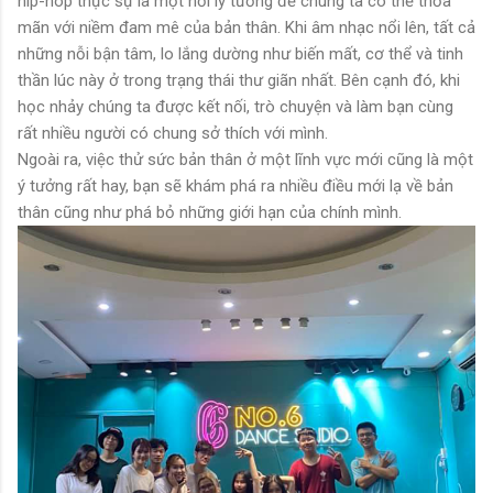
hip-hop thực sự là một nơi lý tưởng để chúng ta có thể thỏa
mãn với niềm đam mê của bản thân. Khi âm nhạc nổi lên, tất cả
những nỗi bận tâm, lo lắng dường như biến mất, cơ thể và tinh
thần lúc này ở trong trạng thái thư giãn nhất. Bên cạnh đó, khi
học nhảy chúng ta được kết nối, trò chuyện và làm bạn cùng
rất nhiều người có chung sở thích với mình.
Ngoài ra, việc thử sức bản thân ở một lĩnh vực mới cũng là một
ý tưởng rất hay, bạn sẽ khám phá ra nhiều điều mới lạ về bản
thân cũng như phá bỏ những giới hạn của chính mình.