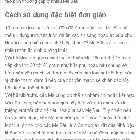
táo bón thường gặp ở nhiều Mẹ Bầu.
Cách sử dụng đặc biệt đơn giản
Tất cả các loại hạt và quả đều đã được sấy chín, Mẹ Bầu có
thể sử dụng trực tiếp luôn để ăn vặt, ăn sáng hoặc ăn bữa phụ.
Ngoài ra có nhiều cách chế biến khác để Mẹ Bầu trải nghiệm
nhiều món ăn dinh dưỡng khác:
Với hũ Mixnuts gồm nhiều loại hạt các Mẹ Bầu có thể ăn trực
tiếp khoảng 30 tới 40 gram như bữa phụ hoặc nấu chung với
bột cháo yến mạch, vị thơm ngậy của các loại hạt kết hợp với
vị cháo thanh đạm ít béo của bột yến mạch sẽ khiến các Mẹ
Bầu không thể chối từ.
Với hũ Mixfruits, các Mẹ cũng có thể ăn nhâm nhi hoặc kết hợp
với sữa chua, hỗn hợp hoa quả sấy dẻo với sữa chua vừa lạ
miệng vừa tốt cho hệ tiêu hóa của các Mẹ Bầu. Tuy nhiên nếu
ăn với sữa chua, các Mẹ nên dừng lại ở 1 cốc 1 ngày thôi nhé.
Một lưu ý nhỏ cho các Mẹ Bầu là vì Combo ăn vặt của Nhà Đậu
không sử dụng chất hóa học nên các Mẹ nhớ đóng nắp sau khi