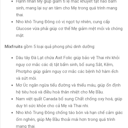
Hạnh nhân Mỹ giúp giảm tỉ lệ mắc khuyết tật não bẩm
sinh, mang lại sự an tâm cho Mẹ trong quá trình mang
thai.
Nho khô Trung Đông có vị ngọt tự nhiên, cung cấp
Glucose vừa phải giúp cơ thể Mẹ giảm mệt mỏi và chóng
mặt.
Mixfruits
gồm 5 loại quả phong phú dinh dưỡng:
Dâu tây Đà Lạt chứa Axit Folic giúp bảo vệ Thai nhi khỏi
nguy cơ mắc các dị tật bẩm sinh, bổ sung Sắt, Kẽm,
Photpho giúp giảm nguy cơ mắc các bệnh hở hàm ếch
và sứt môi.
Mơ Úc ngăn ngừa tiểu đường và thiếu máu, giúp ổn định
hệ tiêu hoá và điều hoà thân nhiệt cho Mẹ Bầu.
Nam việt quất Canada bổ sung Chất chống oxy hoá, giúp
duy trì sức khỏe cho cả Mẹ và Thai nhi.
Nho khô Trung Đông chống táo bón và hạn chế cảm giác
ốm nghén, giúp Mẹ Bầu thoải mái hơn trong quá trình
mang thai.