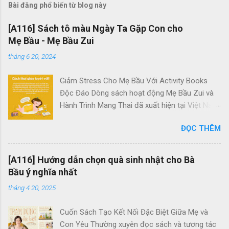
Bài đăng phổ biến từ blog này
[A116] Sách tô màu Ngày Ta Gặp Con cho
Mẹ Bầu - Mẹ Bầu Zui
tháng 6 20, 2024
Giảm Stress Cho Mẹ Bầu Với Activity Books
Độc Đáo Dòng sách hoạt động Mẹ Bầu Zui và
Hành Trình Mang Thai đã xuất hiện tại Việt Nam
với mục tiêu giúp các bà bầu giảm căng thẳng
ĐỌC THÊM
hiệu quả. Chúng là những tác phẩm duy nhất
dành riêng cho các mẹ bầu tại đây. Quên đi
những trang sách dày cộp chữ viết và không
[A116] Hướng dẫn chọn quà sinh nhật cho Bà
cần lo lắng về kiến thức sâu rộ về thai kỳ, bộ
Bầu ý nghĩa nhất
sách hoạt động này tập trung vào những hoạt
tháng 4 20, 2025
động mang tính giải trí, giúp mẹ bầu thư giãn,
xua tan căng thẳng và tạo dựng một thai kỳ chu
Cuốn Sách Tạo Kết Nối Đặc Biệt Giữa Mẹ và
đáo, đáng nhớ trong suốt quãng thời gian 9
Con Yêu Thường xuyên đọc sách và tương tác
tháng 10 ngày đầy ý nghĩa. Trong những trang