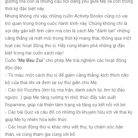
gương mà còn là những cầu nối đáng yêu giữa Mẹ và con trong
thời kỳ đặc biệt này.
Nhưng không chỉ vậy, những cuốn Activity Books cũng có vai
trò quan trọng trong cuộc hành trình này. Chúng không chỉ là
sợi dây gắn kết tình cảm mà còn là cách Mẹ "đánh tan" những
căng thẳng và mệt mỏi trong thời kỳ mang thai, thông qua một
loạt các hoạt động thú vị. Hãy cùng khám phá những gì đặc
biệt trong hai cuốn sách này!
Cuốn
"Mẹ Bầu Zui"
cho phép Mẹ trải nghiệm các hoạt động
độc đáo:
- Tô màu: một cách thú vị để giảm căng thẳng, kích thích não
bộ của thai nhi và đem lại sự thư giãn cho Mẹ.
- Các trò Puzzles (tìm từ, ma trận, danh sách từ, tìm từ đảo
ngược...) giúp Mẹ tăng cường trí nhớ, thúc đẩy sản xuất
Dopamine, giúp cải thiện tâm trạng và tăng sự kết nối với bé.
- Các bài Quiz và câu đố có những lời khuyên hữu ích về thai kỳ
giúp Mẹ tự nhiên hóa kiến thức.
- Các hoạt động thú vị khác như viết thư, tự chăm sóc bản
thân, và cùng tham gia cùng với bố.