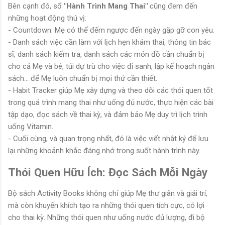
Bên cạnh đó, sổ
"Hành Trình Mang Thai"
cũng đem đến
những hoạt động thú vị:
- Countdown: Mẹ có thể đếm ngược đến ngày gặp gỡ con yêu.
- Danh sách việc cần làm với lịch hẹn khám thai, thông tin bác
sĩ, danh sách kiểm tra, danh sách các món đồ cần chuẩn bị
cho cả Mẹ và bé, túi dự trù cho việc đi sanh, lập kế hoạch ngân
sách... để Mẹ luôn chuẩn bị mọi thứ cần thiết.
- Habit Tracker giúp Mẹ xây dựng và theo dõi các thói quen tốt
trong quá trình mang thai như uống đủ nước, thực hiện các bài
tập dạo, đọc sách về thai kỳ, và đảm bảo Mẹ duy trì lịch trình
uống Vitamin.
- Cuối cùng, và quan trọng nhất, đó là việc viết nhật ký để lưu
lại những khoảnh khắc đáng nhớ trong suốt hành trình này.
Thói Quen Hữu Ích: Đọc Sách Mỗi Ngày
Bộ sách Activity Books không chỉ giúp Mẹ thư giãn và giải trí,
mà còn khuyến khích tạo ra những thói quen tích cực, có lợi
cho thai kỳ. Những thói quen như uống nước đủ lượng, đi bộ