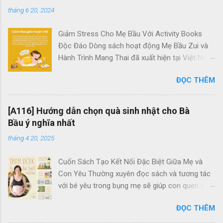
tháng 6 20, 2024
Giảm Stress Cho Mẹ Bầu Với Activity Books
Độc Đáo Dòng sách hoạt động Mẹ Bầu Zui và
Hành Trình Mang Thai đã xuất hiện tại Việt Nam
với mục tiêu giúp các bà bầu giảm căng thẳng
ĐỌC THÊM
hiệu quả. Chúng là những tác phẩm duy nhất
dành riêng cho các mẹ bầu tại đây. Quên đi
những trang sách dày cộp chữ viết và không
[A116] Hướng dẫn chọn quà sinh nhật cho Bà
cần lo lắng về kiến thức sâu rộ về thai kỳ, bộ
Bầu ý nghĩa nhất
sách hoạt động này tập trung vào những hoạt
tháng 4 20, 2025
động mang tính giải trí, giúp mẹ bầu thư giãn,
xua tan căng thẳng và tạo dựng một thai kỳ chu
Cuốn Sách Tạo Kết Nối Đặc Biệt Giữa Mẹ và
đáo, đáng nhớ trong suốt quãng thời gian 9
Con Yêu Thường xuyên đọc sách và tương tác
tháng 10 ngày đầy ý nghĩa. Trong những trang
với bé yêu trong bụng mẹ sẽ giúp con quen với
sách này, mẹ bầu sẽ được trải nghiệm những
giọng nói của mẹ, đồng thời xây dựng một mối
khoảnh khắc tuyệt vời bên cạnh những người
ĐỌC THÊM
quan hệ tình cảm sâu sắc giữa mẹ và bé. Qua
bạn đồng hành dễ thương qua các hoạt động ý
từng trang sách, mẹ cũng giúp bé cảm nhận và