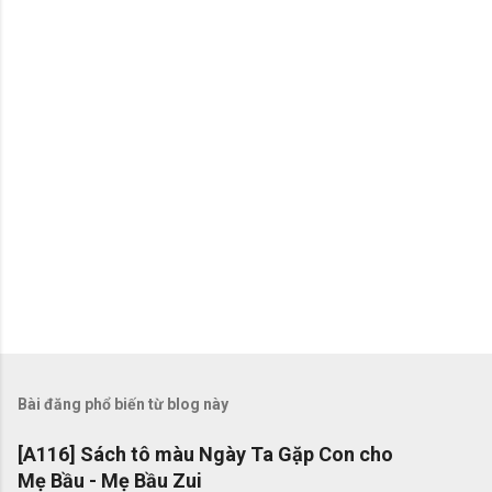
é
t
Bài đăng phổ biến từ blog này
[A116] Sách tô màu Ngày Ta Gặp Con cho
Mẹ Bầu - Mẹ Bầu Zui