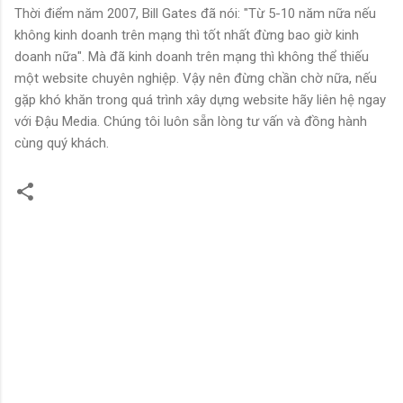
Thời điểm năm 2007, Bill Gates đã nói: "Từ 5-10 năm nữa nếu
không kinh doanh trên mạng thì tốt nhất đừng bao giờ kinh
doanh nữa". Mà đã kinh doanh trên mạng thì không thể thiếu
một website chuyên nghiệp. Vậy nên đừng chần chờ nữa, nếu
gặp khó khăn trong quá trình xây dựng website hãy liên hệ ngay
với Đậu Media. Chúng tôi luôn sẵn lòng tư vấn và đồng hành
cùng quý khách.
N
h
ậ
n
x
é
t