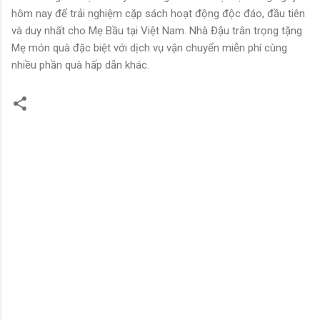
hôm nay để trải nghiệm cặp sách hoạt động độc đáo, đầu tiên
và duy nhất cho Mẹ Bầu tại Việt Nam. Nhà Đậu trân trọng tặng
Mẹ món quà đặc biệt với dịch vụ vận chuyển miễn phí cùng
nhiều phần quà hấp dẫn khác.
N
h
ậ
n
x
é
t