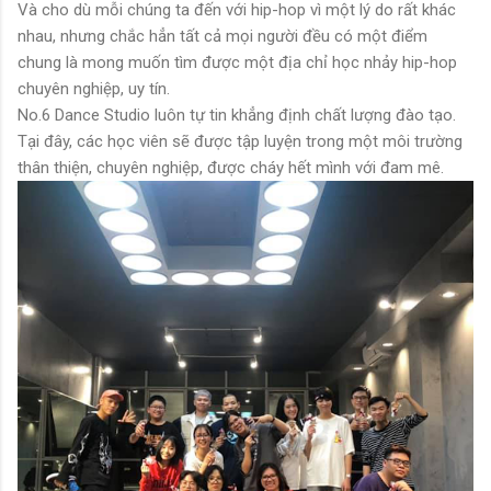
Và cho dù mỗi chúng ta đến với hip-hop vì một lý do rất khác
nhau, nhưng chắc hẳn tất cả mọi người đều có một điểm
chung là mong muốn tìm được một địa chỉ học nhảy hip-hop
chuyên nghiệp, uy tín.
No.6 Dance Studio luôn tự tin khẳng định chất lượng đào tạo.
Tại đây, các học viên sẽ được tập luyện trong một môi trường
thân thiện, chuyên nghiệp, được cháy hết mình với đam mê.