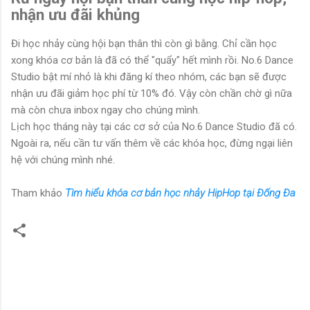
nhận ưu đãi khủng
Đi học nhảy cùng hội bạn thân thì còn gì bằng. Chỉ cần học
xong khóa cơ bản là đã có thể "quẩy" hết mình rồi. No.6 Dance
Studio bật mí nhỏ là khi đăng kí theo nhóm, các bạn sẽ được
nhận ưu đãi giảm học phí từ 10% đó. Vậy còn chần chờ gì nữa
mà còn chưa inbox ngay cho chúng mình.
Lịch học tháng này tại các cơ sở của No.6 Dance Studio đã có.
Ngoài ra, nếu cần tư vấn thêm về các khóa học, đừng ngại liên
hệ với chúng mình nhé.
Tham khảo
Tìm hiểu khóa cơ bản học nhảy HipHop tại Đống Đa
N
h
ậ