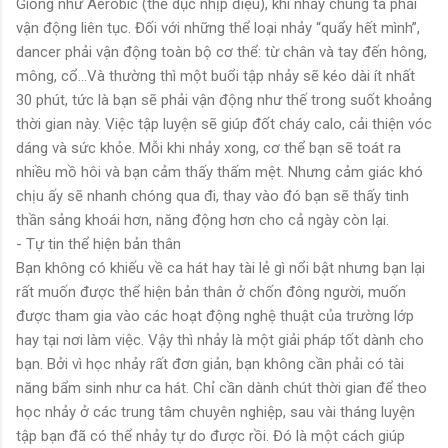
Giống như Aerobic (thể dục nhịp điệu), khi nhảy chúng ta phải
vận động liên tục. Đối với những thể loại nhảy “quẩy hết mình”,
dancer phải vận động toàn bộ cơ thể: từ chân và tay đến hông,
mông, cổ...Và thường thì một buổi tập nhảy sẽ kéo dài ít nhất
30 phút, tức là bạn sẽ phải vận động như thế trong suốt khoảng
thời gian này. Việc tập luyện sẽ giúp đốt cháy calo, cải thiện vóc
dáng và sức khỏe. Mỗi khi nhảy xong, cơ thể bạn sẽ toát ra
nhiều mồ hôi và bạn cảm thấy thấm mệt. Nhưng cảm giác khó
chịu ấy sẽ nhanh chóng qua đi, thay vào đó bạn sẽ thấy tinh
thần sảng khoái hơn, năng động hơn cho cả ngày còn lại.
- Tự tin thể hiện bản thân
Bạn không có khiếu về ca hát hay tài lẻ gì nổi bật nhưng bạn lại
rất muốn được thể hiện bản thân ở chốn đông người, muốn
được tham gia vào các hoạt động nghệ thuật của trường lớp
hay tại nơi làm việc. Vậy thì nhảy là một giải pháp tốt dành cho
bạn. Bởi vì học nhảy rất đơn giản, bạn không cần phải có tài
năng bẩm sinh như ca hát. Chỉ cần dành chút thời gian để theo
học nhảy ở các trung tâm chuyên nghiệp, sau vài tháng luyện
tập bạn đã có thể nhảy tự do được rồi. Đó là một cách giúp