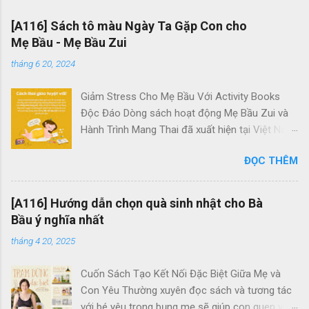
[A116] Sách tô màu Ngày Ta Gặp Con cho
Mẹ Bầu - Mẹ Bầu Zui
tháng 6 20, 2024
Giảm Stress Cho Mẹ Bầu Với Activity Books
Độc Đáo Dòng sách hoạt động Mẹ Bầu Zui và
Hành Trình Mang Thai đã xuất hiện tại Việt Nam
với mục tiêu giúp các bà bầu giảm căng thẳng
ĐỌC THÊM
hiệu quả. Chúng là những tác phẩm duy nhất
dành riêng cho các mẹ bầu tại đây. Quên đi
những trang sách dày cộp chữ viết và không
[A116] Hướng dẫn chọn quà sinh nhật cho Bà
cần lo lắng về kiến thức sâu rộ về thai kỳ, bộ
Bầu ý nghĩa nhất
sách hoạt động này tập trung vào những hoạt
tháng 4 20, 2025
động mang tính giải trí, giúp mẹ bầu thư giãn,
xua tan căng thẳng và tạo dựng một thai kỳ chu
Cuốn Sách Tạo Kết Nối Đặc Biệt Giữa Mẹ và
đáo, đáng nhớ trong suốt quãng thời gian 9
Con Yêu Thường xuyên đọc sách và tương tác
tháng 10 ngày đầy ý nghĩa. Trong những trang
với bé yêu trong bụng mẹ sẽ giúp con quen với