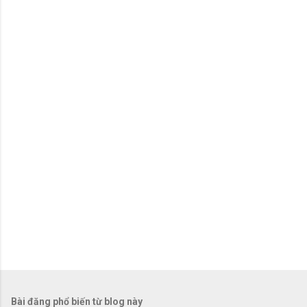
n
x
é
t
Bài đăng phổ biến từ blog này