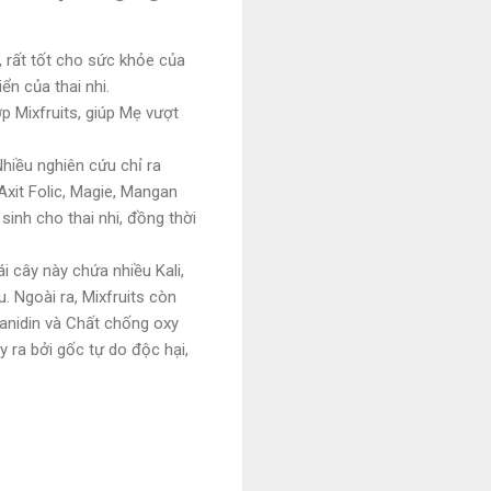
, rất tốt cho sức khỏe của
ển của thai nhi.
 Mixfruits, giúp Mẹ vượt
hiều nghiên cứu chỉ ra
Axit Folic, Magie, Mangan
inh cho thai nhi, đồng thời
i cây này chứa nhiều Kali,
. Ngoài ra, Mixfruits còn
yanidin và Chất chống oxy
 ra bởi gốc tự do độc hại,