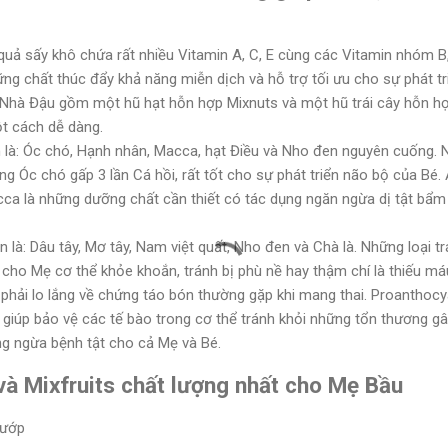
 quả sấy khô chứa rất nhiều Vitamin A, C, E cùng các Vitamin nhóm B
ng chất thúc đẩy khả năng miễn dịch và hỗ trợ tối ưu cho sự phát tri
hà Đậu gồm một hũ hạt hỗn hợp Mixnuts và một hũ trái cây hỗn hợp
t cách dễ dàng.
là: Óc chó, Hạnh nhân, Macca, hạt Điều và Nho đen nguyên cuống. N
g Óc chó gấp 3 lần Cá hồi, rất tốt cho sự phát triển não bộ của Bé. 
ca là những dưỡng chất cần thiết có tác dụng ngăn ngừa dị tật bẩm s
là: Dâu tây, Mơ tây, Nam việt quất, Nho đen và Chà là. Những loại trá
ho Mẹ cơ thể khỏe khoắn, tránh bị phù nề hay thậm chí là thiếu máu
g phải lo lắng về chứng táo bón thường gặp khi mang thai. Proanthoc
giúp bảo vệ các tế bào trong cơ thể tránh khỏi những tổn thương gây
ng ngừa bệnh tật cho cả Mẹ và Bé.
à Mixfruits chất lượng nhất cho Mẹ Bầu
 ướp