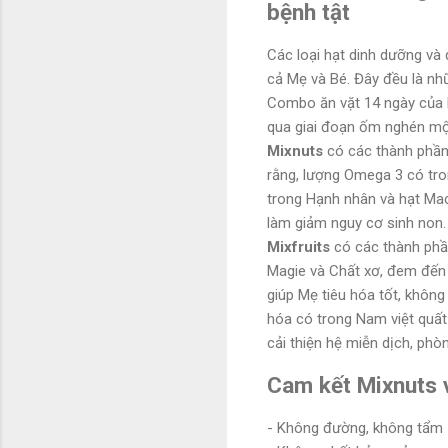
bệnh tật
Các loại hạt dinh dưỡng và
cả Mẹ và Bé. Đây đều là nhữ
Combo ăn vặt 14 ngày của N
qua giai đoạn ốm nghén mộ
Mixnuts
có các thành phần 
rằng, lượng Omega 3 có tron
trong Hạnh nhân và hạt Mac
làm giảm nguy cơ sinh non.
Mixfruits
có các thành phần 
Magie và Chất xơ, đem đến c
giúp Mẹ tiêu hóa tốt, khôn
hóa có trong Nam việt quất 
cải thiện hệ miễn dịch, phò
Cam kết Mixnuts v
- Không đường, không tẩm