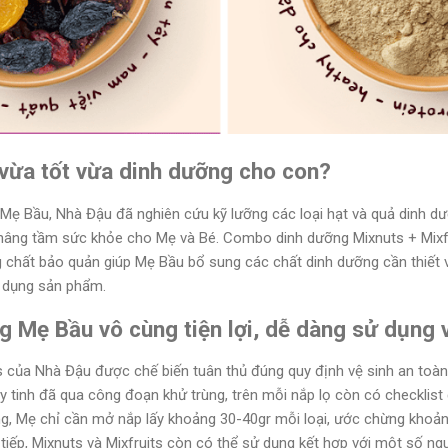
 vừa tốt vừa dinh dưỡng cho con?
 Mẹ Bầu, Nhà Đậu đã nghiên cứu kỹ lưỡng các loại hạt và quả dinh d
âng tầm sức khỏe cho Mẹ và Bé. Combo dinh dưỡng Mixnuts + Mixfr
ng chất bảo quản giúp Mẹ Bầu bổ sung các chất dinh dưỡng cần thiết 
ử dụng sản phẩm.
 Mẹ Bầu vô cùng tiện lợi, dễ dàng sử dụng 
 của Nhà Đậu được chế biến tuân thủ đúng quy định vệ sinh an toàn
 tinh đã qua công đoạn khử trùng, trên mỗi nắp lọ còn có checklist
g, Mẹ chỉ cần mở nắp lấy khoảng 30-40gr mỗi loại, ước chừng khoả
tiếp, Mixnuts và Mixfruits còn có thể sử dụng kết hợp với một số ngu