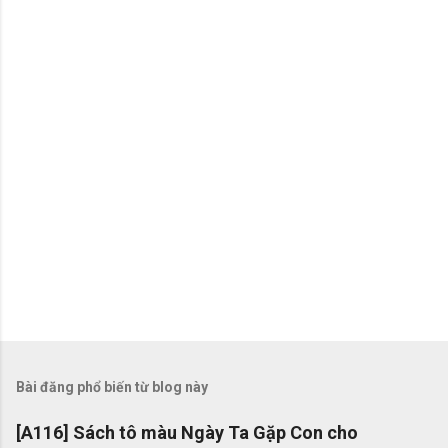
é
t
Bài đăng phổ biến từ blog này
[A116] Sách tô màu Ngày Ta Gặp Con cho