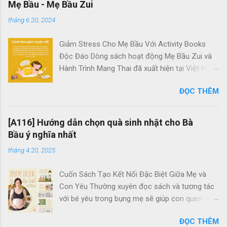
Mẹ Bầu - Mẹ Bầu Zui
tháng 6 20, 2024
Giảm Stress Cho Mẹ Bầu Với Activity Books
Độc Đáo Dòng sách hoạt động Mẹ Bầu Zui và
Hành Trình Mang Thai đã xuất hiện tại Việt Nam
với mục tiêu giúp các bà bầu giảm căng thẳng
ĐỌC THÊM
hiệu quả. Chúng là những tác phẩm duy nhất
dành riêng cho các mẹ bầu tại đây. Quên đi
những trang sách dày cộp chữ viết và không
[A116] Hướng dẫn chọn quà sinh nhật cho Bà
cần lo lắng về kiến thức sâu rộ về thai kỳ, bộ
Bầu ý nghĩa nhất
sách hoạt động này tập trung vào những hoạt
tháng 4 20, 2025
động mang tính giải trí, giúp mẹ bầu thư giãn,
xua tan căng thẳng và tạo dựng một thai kỳ chu
Cuốn Sách Tạo Kết Nối Đặc Biệt Giữa Mẹ và
đáo, đáng nhớ trong suốt quãng thời gian 9
Con Yêu Thường xuyên đọc sách và tương tác
tháng 10 ngày đầy ý nghĩa. Trong những trang
với bé yêu trong bụng mẹ sẽ giúp con quen với
sách này, mẹ bầu sẽ được trải nghiệm những
giọng nói của mẹ, đồng thời xây dựng một mối
khoảnh khắc tuyệt vời bên cạnh những người
ĐỌC THÊM
quan hệ tình cảm sâu sắc giữa mẹ và bé. Qua
bạn đồng hành dễ thương qua các hoạt động ý