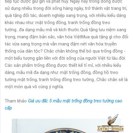
tiếp tục được giữ gìn và phát huy. Ngày nay trống đồng được
sử dụng nhiều trong đời sống hàng ngày, trở thành vật trang trí,
quà tặng đối tác, doanh nghiệp sang trọng, với nhiều kiểu dáng
khác nhau như: mặt trống đồng, tranh trống đồng treo
tường...đa dạng mẫu mã và kích thước.
Quà tặng lưu niệm sang
trọng, mang đậm bản sắc, văn hóa ViệtMua quà tặng gì cho đối
tác vừa sang trọng mà vẫn mang đậm nét văn hóa truyền
thống của dân tộc? Chắc chắn không thể bỏ qua trống đồng -
một biểu tượng gắn liền với đời sống của người Việt từ lâu đời.
Các sản phẩm trống đồng được thiết kế tỉ mỉ, với nhiều kiểu
dáng, mẫu mã đa dạng như: mặt trống đồng, đồng hồ treo
tường mặt trống, tranh trống đồng treo tường...Chắc chắn sẽ là
một món quà vô cùng ý nghĩa.
Tham khảo
Giá ưu đãi: 5 mẫu mặt trống đồng treo tường cao
cấp