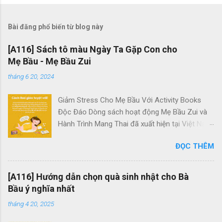
Bài đăng phổ biến từ blog này
[A116] Sách tô màu Ngày Ta Gặp Con cho
Mẹ Bầu - Mẹ Bầu Zui
tháng 6 20, 2024
Giảm Stress Cho Mẹ Bầu Với Activity Books
Độc Đáo Dòng sách hoạt động Mẹ Bầu Zui và
Hành Trình Mang Thai đã xuất hiện tại Việt Nam
với mục tiêu giúp các bà bầu giảm căng thẳng
ĐỌC THÊM
hiệu quả. Chúng là những tác phẩm duy nhất
dành riêng cho các mẹ bầu tại đây. Quên đi
những trang sách dày cộp chữ viết và không
[A116] Hướng dẫn chọn quà sinh nhật cho Bà
cần lo lắng về kiến thức sâu rộ về thai kỳ, bộ
Bầu ý nghĩa nhất
sách hoạt động này tập trung vào những hoạt
tháng 4 20, 2025
động mang tính giải trí, giúp mẹ bầu thư giãn,
xua tan căng thẳng và tạo dựng một thai kỳ chu