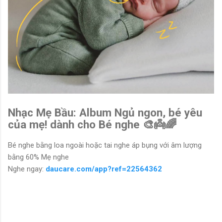
Nhạc Mẹ Bầu: Album Ngủ ngon, bé yêu
của mẹ! dành cho Bé nghe 🎨👼🌈
Bé nghe bằng loa ngoài hoặc tai nghe áp bụng với âm lượng
bằng 60% Mẹ nghe
Nghe ngay:
daucare.com/app?ref=22564362
N