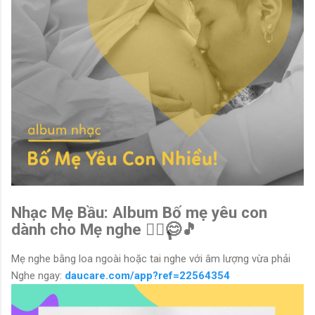
Nhạc Mẹ Bầu: Album Bố mẹ yêu con
dành cho Mẹ nghe 🧘‍♀️😊🎵
Mẹ nghe bằng loa ngoài hoặc tai nghe với âm lượng vừa phải
Nghe ngay:
daucare.com/app?ref=22564354