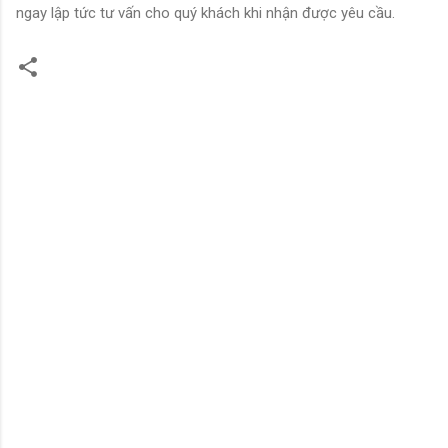
ngay lập tức tư vấn cho quý khách khi nhận được yêu cầu.
N
h
ậ
n
x
é
t