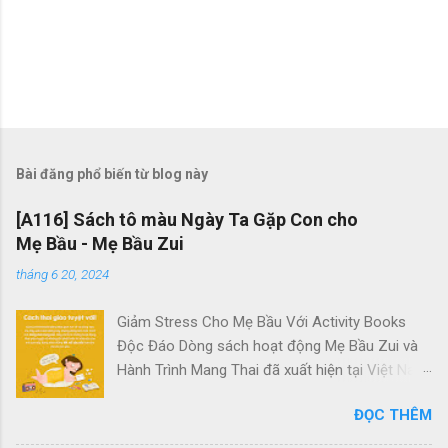
Bài đăng phổ biến từ blog này
[A116] Sách tô màu Ngày Ta Gặp Con cho
Mẹ Bầu - Mẹ Bầu Zui
tháng 6 20, 2024
Giảm Stress Cho Mẹ Bầu Với Activity Books
Độc Đáo Dòng sách hoạt động Mẹ Bầu Zui và
Hành Trình Mang Thai đã xuất hiện tại Việt Nam
với mục tiêu giúp các bà bầu giảm căng thẳng
ĐỌC THÊM
hiệu quả. Chúng là những tác phẩm duy nhất
dành riêng cho các mẹ bầu tại đây. Quên đi