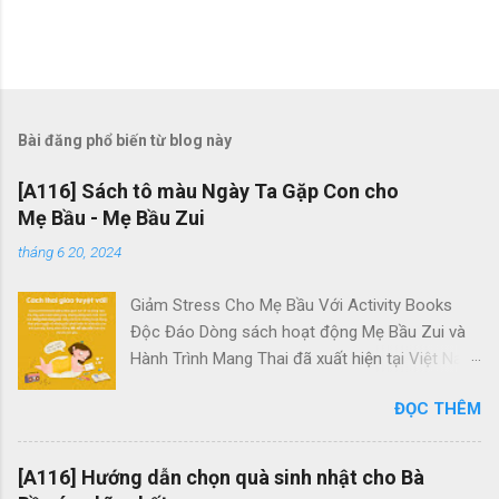
Bài đăng phổ biến từ blog này
[A116] Sách tô màu Ngày Ta Gặp Con cho
Mẹ Bầu - Mẹ Bầu Zui
tháng 6 20, 2024
Giảm Stress Cho Mẹ Bầu Với Activity Books
Độc Đáo Dòng sách hoạt động Mẹ Bầu Zui và
Hành Trình Mang Thai đã xuất hiện tại Việt Nam
với mục tiêu giúp các bà bầu giảm căng thẳng
ĐỌC THÊM
hiệu quả. Chúng là những tác phẩm duy nhất
dành riêng cho các mẹ bầu tại đây. Quên đi
những trang sách dày cộp chữ viết và không
[A116] Hướng dẫn chọn quà sinh nhật cho Bà
cần lo lắng về kiến thức sâu rộ về thai kỳ, bộ