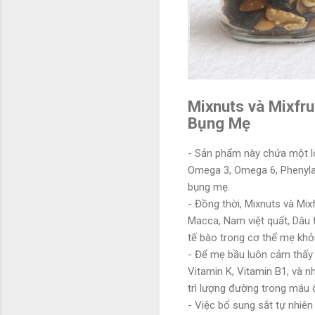
Mixnuts và Mixfru
Bụng Mẹ
- Sản phẩm này chứa một loạ
Omega 3, Omega 6, Phenylal
bụng mẹ.
- Đồng thời, Mixnuts và Mi
Macca, Nam việt quất, Dâu
tế bào trong cơ thể mẹ khỏi
- Để mẹ bầu luôn cảm thấy 
Vitamin K, Vitamin B1, và n
trì lượng đường trong máu 
- Việc bổ sung sắt tự nhiê