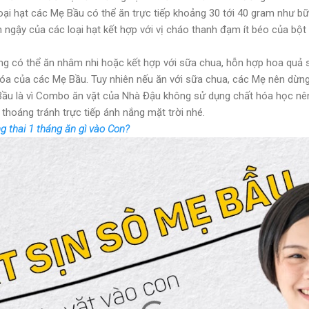
oại hạt các Mẹ Bầu có thể ăn trực tiếp khoảng 30 tới 40 gram như b
 ngậy của các loại hạt kết hợp với vị cháo thanh đạm ít béo của bộ
ũng có thể ăn nhâm nhi hoặc kết hợp với sữa chua, hỗn hợp hoa quả 
óa của các Mẹ Bầu. Tuy nhiên nếu ăn với sữa chua, các Mẹ nên dừng 
Bầu là vì Combo ăn vặt của Nhà Đậu không sử dụng chất hóa học n
 thoáng tránh trực tiếp ánh nắng mặt trời nhé.
 thai 1 tháng ăn gì vào Con?