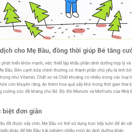
 dịch cho Mẹ Bầu, đồng thời giúp Bé tăng c
 phát triển khỏe mạnh, việc thiết lập khẩu phần dinh dưỡng hợp lý và 
c Mẹ Bầu. Bên cạnh bữa chính thường có thành phần chủ yếu là tinh b
rọng như Vitamin, Chất xơ và Chất khoáng có nhiều trong các loại h
ỏe còn khuyên rằng, ăn thêm hoa quả sấy khô trong thời gian thai kỳ
ng cường sức đề kháng cho Bé. Bộ đôi Mixnuts và Mixfruits của Nhà 
 biệt đơn giản
đều đã được sấy chín, Mẹ Bầu có thể sử dụng trực tiếp luôn để ăn vặ
 biến khác để Mẹ Bầu trải nghiệm nhiều món ăn dinh dưỡng khác: