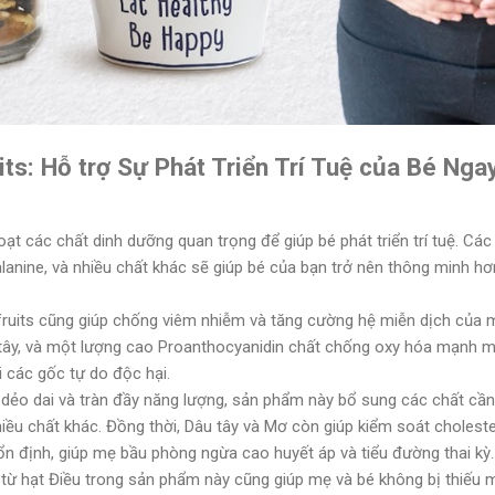
its: Hỗ trợ Sự Phát Triển Trí Tuệ của Bé Ng
t các chất dinh dưỡng quan trọng để giúp bé phát triển trí tuệ. Các
anine, và nhiều chất khác sẽ giúp bé của bạn trở nên thông minh hơ
xfruits cũng giúp chống viêm nhiễm và tăng cường hệ miễn dịch của
 tây, và một lượng cao Proanthocyanidin chất chống oxy hóa mạnh m
 các gốc tự do độc hại.
dẻo dai và tràn đầy năng lượng, sản phẩm này bổ sung các chất cần t
hiều chất khác. Đồng thời, Dâu tây và Mơ còn giúp kiểm soát choleste
ổn định, giúp mẹ bầu phòng ngừa cao huyết áp và tiểu đường thai kỳ.
n từ hạt Điều trong sản phẩm này cũng giúp mẹ và bé không bị thiếu