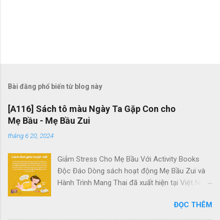
Bài đăng phổ biến từ blog này
[A116] Sách tô màu Ngày Ta Gặp Con cho
Mẹ Bầu - Mẹ Bầu Zui
tháng 6 20, 2024
Giảm Stress Cho Mẹ Bầu Với Activity Books
Độc Đáo Dòng sách hoạt động Mẹ Bầu Zui và
Hành Trình Mang Thai đã xuất hiện tại Việt Nam
với mục tiêu giúp các bà bầu giảm căng thẳng
ĐỌC THÊM
hiệu quả. Chúng là những tác phẩm duy nhất
dành riêng cho các mẹ bầu tại đây. Quên đi