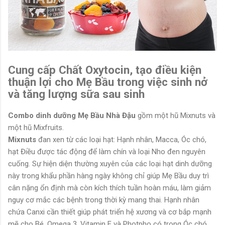
Cung cấp Chất Oxytocin, tạo điều kiện
thuận lợi cho Mẹ Bầu trong việc sinh nở
và tăng lượng sữa sau sinh
Combo dinh dưỡng Mẹ Bầu Nhà Đậu
gồm một hũ Mixnuts và
một hũ Mixfruits.
Mixnuts
đan xen từ các loại hạt: Hạnh nhân, Macca, Óc chó,
hạt Điều được tác động để làm chín và loại Nho đen nguyên
cuống. Sự hiện diện thường xuyên của các loại hạt dinh dưỡng
này trong khẩu phần hàng ngày không chỉ giúp Mẹ Bầu duy trì
cân nặng ổn định mà còn kích thích tuần hoàn máu, làm giảm
nguy cơ mắc các bệnh trong thời kỳ mang thai. Hạnh nhân
chứa Canxi cần thiết giúp phát triển hệ xương và cơ bắp mạnh
mẽ cho Bé. Omega 3, Vitamin E và Photpho có trong Óc chó